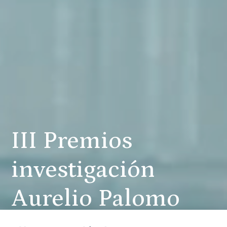
III Premios
investigación
Aurelio Palomo
14 de Mayo de 2026